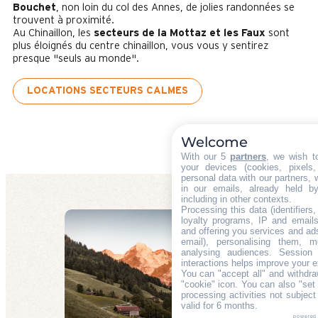
Bouchet
, non loin du col des Annes, de jolies randonnées se
trouvent à proximité.
Au Chinaillon, les
secteurs de la Mottaz et les Faux
sont
plus éloignés du centre chinaillon, vous vous y sentirez
presque "seuls au monde".
LOCATIONS SECTEURS CALMES
Welcome
With our 5
partners
, we wish t
your devices (cookies, pixels
personal data with our partners, 
in our emails, already held b
including in other contexts.
Processing this data (identifiers
loyalty programs, IP and emails,
and offering you services and ad
email), personalising them, m
analysing audiences. Session
interactions helps improve your e
You can "accept all" and withdra
"cookie" icon
. You can also "set 
processing activities not subjec
valid for 6 months.
powered