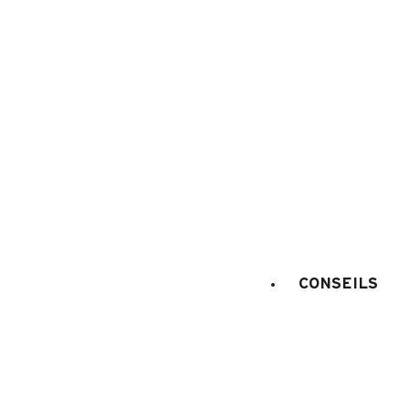
ESPACE HÉBERGEUR
Plans et accès Station
FAQ
Qui sommes nous ?
Office du Tourisme
Espace CSE
CONSEILS