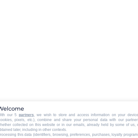
 mon séjour
Nos conseils pour un séjour au
réussi
Welcome
ith our 5
partners
, we wish to store and access information on your devic
cookies, pixels, etc.), combine and share your personal data with our partner
hether collected on this website or in our emails, already held by some of us, 
ki pour 8
Chalets et appartements au s
btained later, including in other contexts.
rocessing this data (identifiers, browsing, preferences, purchases, loyalty program
personnes