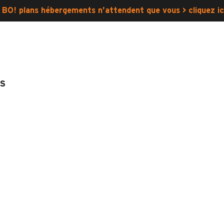
 BO! plans hébergements n'attendent que vous > cliquez ic
S
?
?