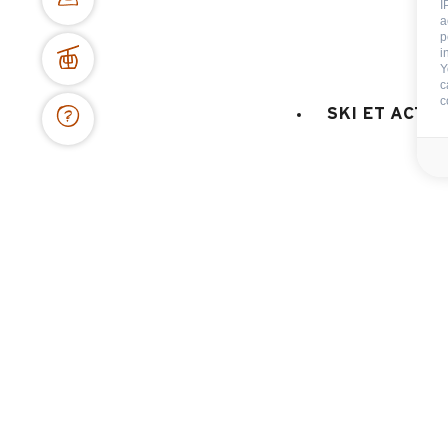
I
a
p
i
Y
c
c
SKI ET ACTIV
CENTRALE DE RÉSERVATION
62 place de l’église BP 11
74450 Le Grand-Bornand
04 50 02 78 06
NOUS CONTACTER
DOCS & PLANS