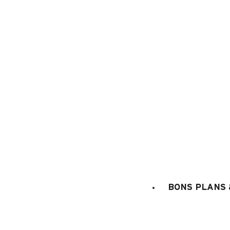
5 bonnes raisons de réserver 
Grand-Bornand Réservation
BONS PLANS 