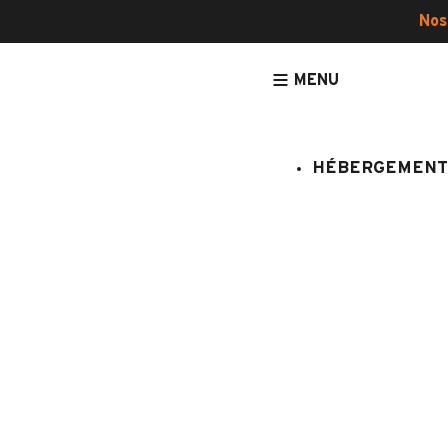
Nos
MENU
HÉBERGEMENT
ACCUEIL
CONSEILS
BESOIN D'INSPIRATION 
Besoin d'inspiration 