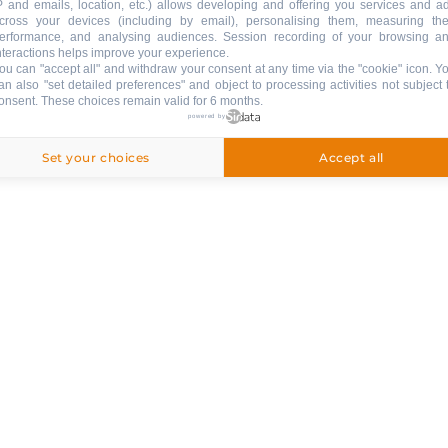
P and emails, location, etc.) allows developing and offering you services and a
cross your devices (including by email), personalising them, measuring the
erformance, and analysing audiences. Session recording of your browsing a
nteractions helps improve your experience.
ou can "accept all" and withdraw your consent at any time via the "cookie" icon
. Y
an also "set detailed preferences" and object to processing activities not subject 
onsent. These choices remain valid for 6 months.
ITÉS À LA CARTE
powered by
Set your choices
Accept all
Location de draps et linge de toilette
Suivez-nous bon sang !
RESTEZ INFORMÉ