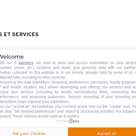
ident grave, décès
ou hospitalisation de l'assuré, d'un parent ou d'
- Contre-indication médicale
- Destruction des locaux professionnels ou privés
-
Vol
dans les locaux professionnels ou privés
- Dégât des eaux
- Convocation
imprévue
S ET SERVICES
- Barrages ou grèves
- Manque de neige
+ Assistance rapatriement
Activités ludiques et culturelles
Welcome
CONDITIONS DE L'ASSURANCE ANNULATION 
'intégralité des
ith our 5
partners
, we wish to store and access information on your devic
cookies, pixels, etc.), combine and share your personal data with our partner
hether collected on this website or in our emails, already held by some of us, 
btained later, including in other contexts.
rocessing this data (identifiers, browsing, preferences, purchases, loyalty program
P and emails, location, etc.) allows developing and offering you services and a
cross your devices (including by email), personalising them, measuring the
erformance, and analysing audiences. Session recording of your browsing a
nteractions helps improve your experience.
ou can "accept all" and withdraw your consent at any time via the "cookie" icon
. Y
an also "set detailed preferences" and object to processing activities not subject 
Assurance / Se
onsent. These choices remain valid for 6 months.
powered by
Pistes incluse
Set your choices
Accept all