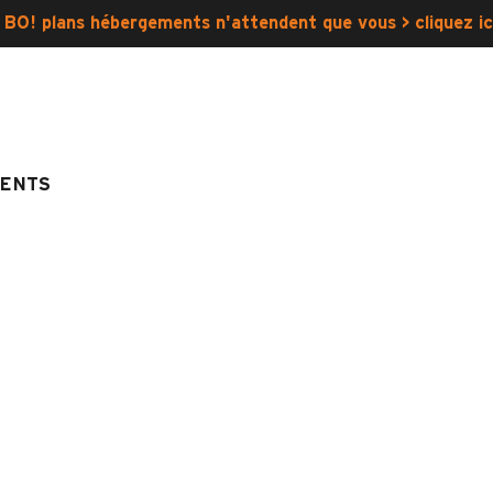
 BO! plans hébergements n'attendent que vous > cliquez ic
ENTS