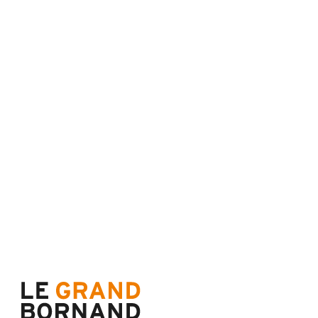
CENTRALE DE RÉSERVATION
62 place de l’église BP 11
74450 Le Grand-Bornand
04 50 02 78 06
NOUS CONTACTER
DOCS & PLANS
ESPACE HÉBERGEUR
Plans et accès Station