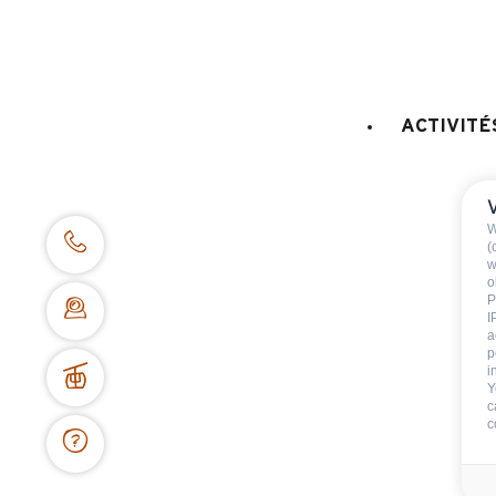
-
Maladie grave
,
acc
ACTIVITÉ
Consultez l
W
(
w
o
P
I
a
p
i
Y
c
c