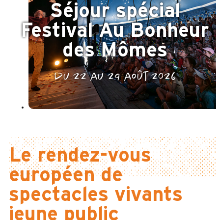
Séjour spécial
Festival Au Bonheur
des Mômes
du 22 au 29 août 2026
Le rendez-vous
européen de
spectacles vivants
jeune public