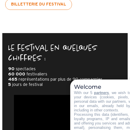
BILLETTERIE DU FESTIVAL
Le festival en quelques
chiffres :
90
spectacles
60 000
festivaliers
465
représentations par plus de 90 compagnies
5
jours de festival
Welcome
With our 5
partners
, we wish t
your devices (cookies, pixels
personal data with our partners, 
in our emails, already held b
including in other contexts.
Processing this data (identifiers
loyalty programs, IP and emails,
and offering you services and ad
email), personalising them, m