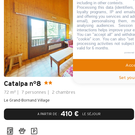
including in other contexts.
Processing this data (identifiers
loyalty programs, IP and emails,
and offering you services and ad
email), personalising them, m
analysing audiences. Session
interactions helps improve your e
You can "accept all" and withdra
"cookie" icon
. You can also "set 
processing activities not subjec
valid for 6 months.
powered
Acce
Set you
Catalpa n°8
m²
72
7 personnes
2 chambres
Le Grand-Bornand Village
410 €
A PARTIR DE :
LE SÉJOUR