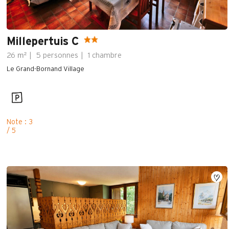
Millepertuis C
m²
26
5 personnes
1 chambre
Le Grand-Bornand Village
Note : 3
/ 5