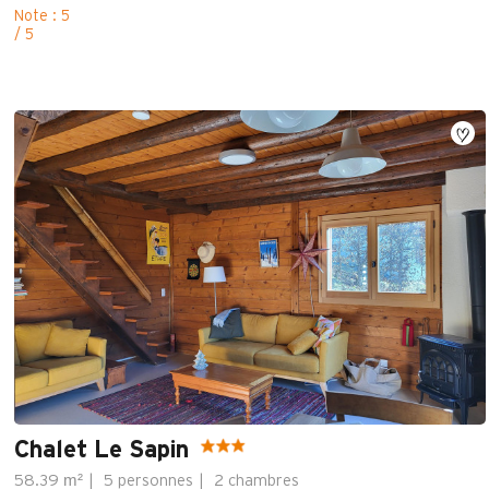
Note : 5
/ 5
Chalet Le Sapin
m²
58.39
5 personnes
2 chambres