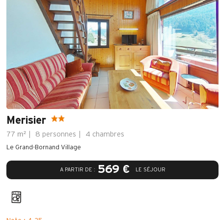
Merisier
m²
77
8 personnes
4 chambres
Le Grand-Bornand Village
569 €
A PARTIR DE :
LE SÉJOUR