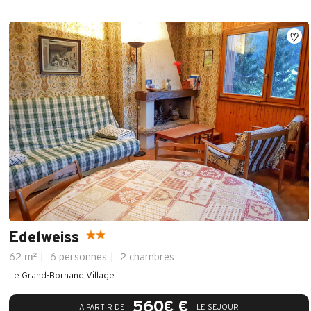
Edelweiss
m²
62
6 personnes
2 chambres
Le Grand-Bornand Village
560€ €
A PARTIR DE :
LE SÉJOUR