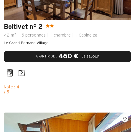
Boitivet n° 2
m²
42
5 personnes
1 chambre
1
Cabine (s)
Le Grand-Bornand Village
460 €
A PARTIR DE :
LE SÉJOUR
Note : 4
/ 5