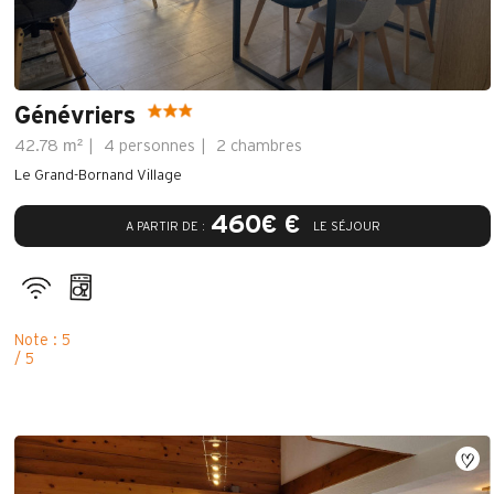
Génévriers
m²
42.78
4 personnes
2 chambres
Le Grand-Bornand Village
460€ €
A PARTIR DE :
LE SÉJOUR
Note : 5
/ 5