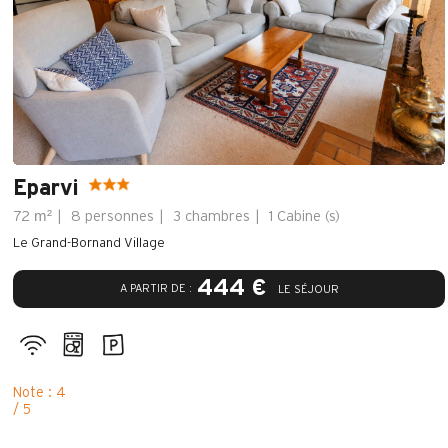
Eparvi
m²
72
8 personnes
3 chambres
1
Cabine (s)
Le Grand-Bornand Village
444 €
A PARTIR DE :
LE SÉJOUR
Note : 4
/ 5