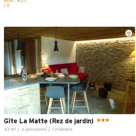
Note : 4.25
/ 5
Gîte La Matte (Rez de jardin)
m²
43
6 personnes
1 chambre