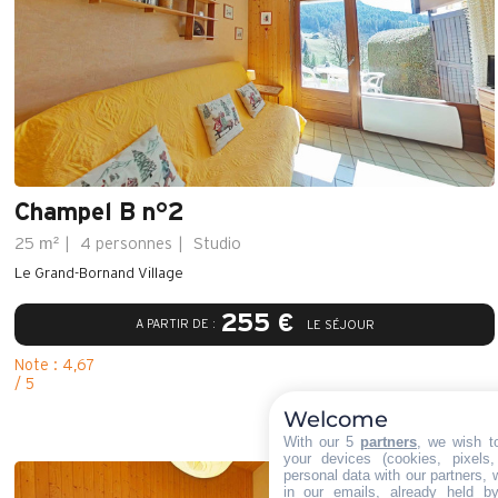
Champel B n°2
m²
25
4 personnes
Studio
Le Grand-Bornand Village
255 €
A PARTIR DE :
LE SÉJOUR
Note : 4,67
/ 5
Welcome
With our 5
partners
, we wish t
your devices (cookies, pixels
personal data with our partners, 
in our emails, already held b