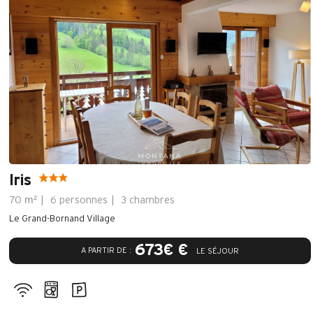
Iris
m²
70
6 personnes
3 chambres
Le Grand-Bornand Village
673€ €
A PARTIR DE :
LE SÉJOUR