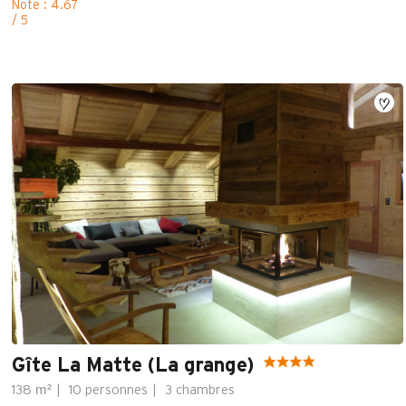
Note : 4.67
/ 5
Gîte La Matte (La grange)
m²
138
10 personnes
3 chambres