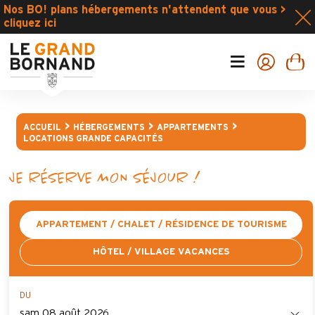
Nos BO! plans hébergements n'attendent que vous >
cliquez ici
ACCUEIL
HÉBERGEMENTS
APPARTEMENTS
LOCATIONS GRANDE CAPACITÉS
JE RÉSERVE MON SÉJOUR !
APPARTEMENT / CHALET / RÉSIDENCE DE TOURISME
HÔTEL / VILLAGE VACANCES
DU