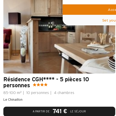
Acce
Set you
Résidence CGH**** - 5 pièces 10
personnes
m²
85-100
10 personnes
4 chambres
Le Chinaillon
741 €
A PARTIR DE :
LE SÉJOUR