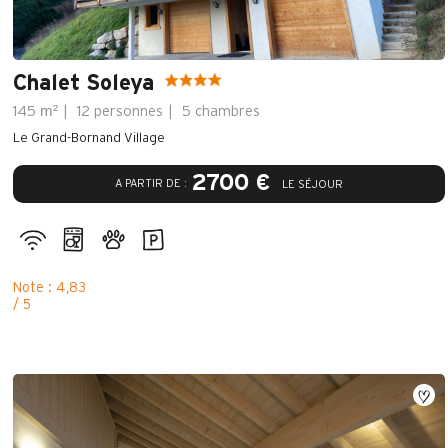
Chalet Soleya
m²
145
12 personnes
5 chambres
Le Grand-Bornand Village
2700 €
A PARTIR DE :
LE SÉJOUR
Note : 4,83
/ 5