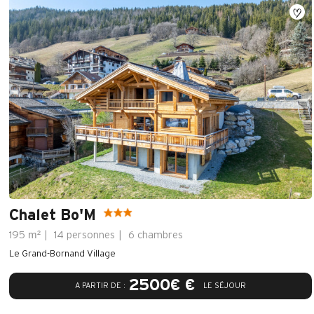
Chalet Bo'M
m²
195
14 personnes
6 chambres
Le Grand-Bornand Village
2500€ €
A PARTIR DE :
LE SÉJOUR