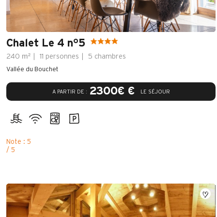
Chalet Le 4 n°5
m²
240
11 personnes
5 chambres
Vallée du Bouchet
2300€ €
A PARTIR DE :
LE SÉJOUR
Note : 5
/ 5