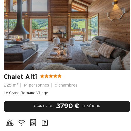
Chalet Altï
m²
225
14 personnes
6 chambres
Le Grand-Bornand Village
3790 €
A PARTIR DE :
LE SÉJOUR