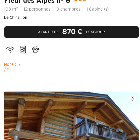
Fleur des Alpes n° 8
m²
103
12 personnes
3 chambres
1
Cabine (s)
Le Chinaillon
870 €
A PARTIR DE :
LE SÉJOUR
Note : 5
/ 5