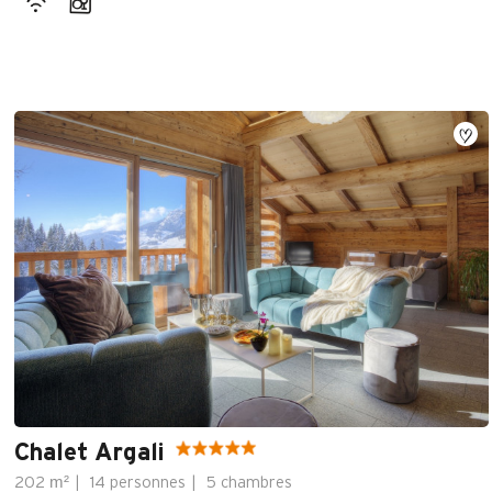
Chalet Argali
m²
202
14 personnes
5 chambres