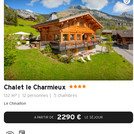
Chalet le Charmieux
m²
132
12 personnes
5 chambres
Le Chinaillon
2290 €
A PARTIR DE :
LE SÉJOUR