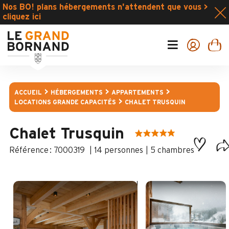
Nos BO! plans hébergements n'attendent que vous >
cliquez ici
ACCUEIL
HÉBERGEMENTS
APPARTEMENTS
LOCATIONS GRANDE CAPACITÉS
CHALET TRUSQUIN
Chalet Trusquin
:
7000319
14 personnes
5 chambres