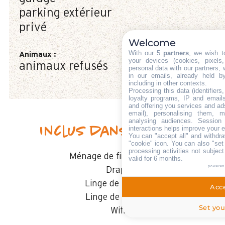
parking extérieur
privé
Welcome
With our 5
partners
, we wish t
Animaux
:
your devices (cookies, pixels
animaux refusés
personal data with our partners, 
in our emails, already held b
including in other contexts.
Processing this data (identifier
loyalty programs, IP and emails,
and offering you services and ad
email), personalising them, m
analysing audiences. Session
Inclus dans le séjour
interactions helps improve your 
You can "accept all" and withdra
"cookie" icon
. You can also "set
processing activities not subjec
Ménage de fin de séjour
valid for 6 months.
powered
Draps
Linge de toilette
Acce
Linge de cuisine
Set you
Wifi