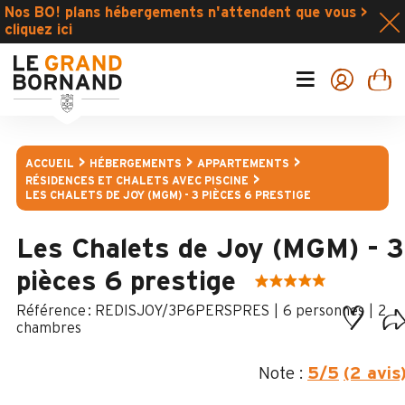
Nos BO! plans hébergements n'attendent que vous >
cliquez ici
ACCUEIL
HÉBERGEMENTS
APPARTEMENTS
RÉSIDENCES ET CHALETS AVEC PISCINE
LES CHALETS DE JOY (MGM) - 3 PIÈCES 6 PRESTIGE
Les Chalets de Joy (MGM) - 3
pièces 6 prestige
:
REDISJOY/3P6PERSPRES
6 personnes
2
chambres
Note :
5
/5
(2 avis