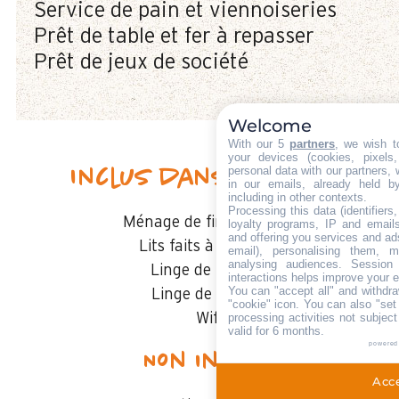
Service de pain et viennoiseries
Prêt de table et fer à repasser
Prêt de jeux de société
Welcome
With our 5
partners
, we wish t
your devices (cookies, pixels
personal data with our partners, 
Inclus dans le séjour
in our emails, already held b
including in other contexts.
Processing this data (identifier
Ménage de fin de séjour
loyalty programs, IP and emails,
and offering you services and ad
Lits faits à l'arrivée
email), personalising them, m
analysing audiences. Session
Linge de toilette
interactions helps improve your 
You can "accept all" and withdra
Linge de cuisine
"cookie" icon
. You can also "set
processing activities not subjec
Wifi
valid for 6 months.
powered
Non inclus
Acce