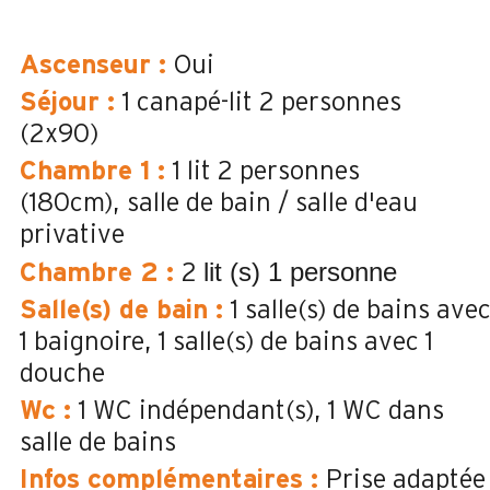
Ascenseur
:
Oui
Séjour
:
1 canapé-lit 2 personnes
(2x90)
Chambre 1
:
1 lit 2 personnes
(180cm)
salle de bain / salle d'eau
privative
lit (s) 1 personne
Chambre 2
:
2
Salle(s) de bain
:
1
salle(s) de bains ave
1 baignoire
1
salle(s) de bains avec 1
douche
Wc
:
1
WC indépendant(s)
1
WC dans
salle de bains
Infos complémentaires
:
Prise adaptée