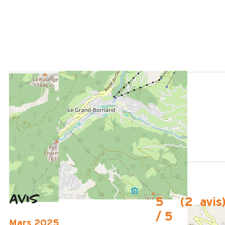
SITUÉ À :
850 m
du centre du Grand-Bornand Village
450 m
de l'aire de loisirs
250 m
de l'arrêt navette en été
Avis
5
(
2
avis
/ 5
Mars 2025