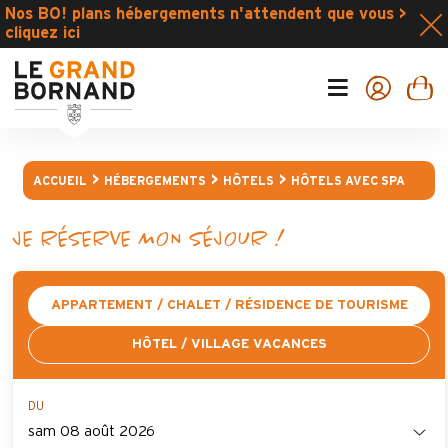
Nos BO! plans hébergements n'attendent que vous >
cliquez ici
ACCUEIL
HÉBERGEMENTS
HÔTELS
HÔTELS AVEC SPA
JE RÉSERVE MON SÉJOUR !
APPARTEMENT / CHALET / RÉSIDENCE DE TOURISME
HÔTEL / VILLAGE VACANCES
DU