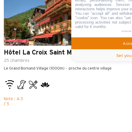
email), personalising them, m
analysing audiences. Session
interactions helps improve your e
You can "accept all" and withdra
"cookie" icon
. You can also "set 
processing activities not subjec
valid for 6 months.
powered
Acce
Hôtel La Croix Saint Maurice
Set you
25
chambres
Le Grand Bornand Village (1000m)
proche du centre village
Note : 4.5
/ 5