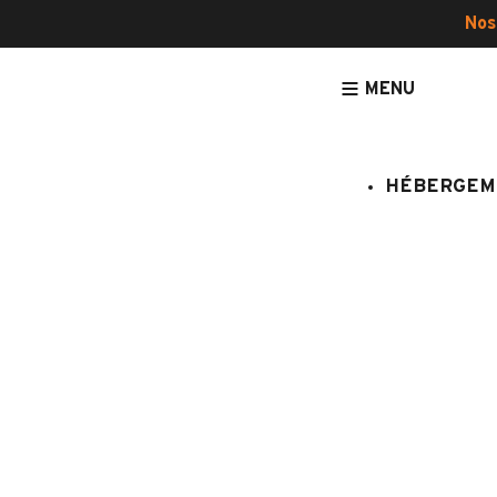
Nos
MENU
HÉBERGEM
ACCUEIL
ACTIVITÉS ET SERVICES
TOUTES LES ACTIVITÉS
Escalade 8-