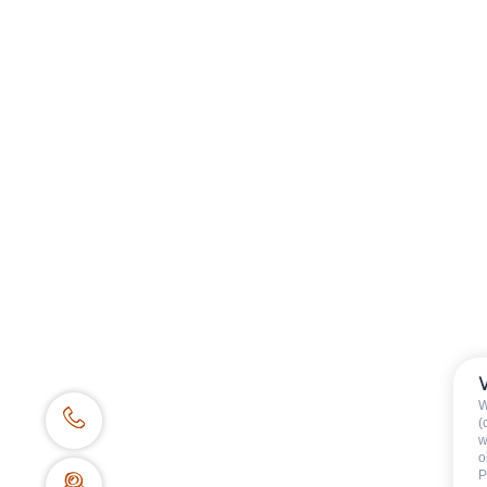
En juillet et août, n’hésitez pas à
les soirs de 17h à 19h à l’accueil 
village du Grand-Bornand.
Le prestataire se réserve le droit d
Sur réservation uniquement auprès
Catégories
:
Enfants
W
(
w
o
P