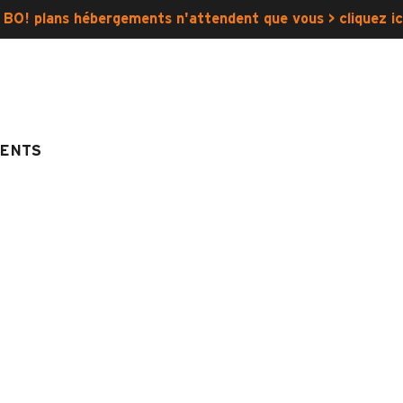
 BO! plans hébergements n'attendent que vous > cliquez ic
ENTS
ESCALADE ET VIA FERRATA
ESCALADE 8-12 ANS : STAGE
12 ans : stage