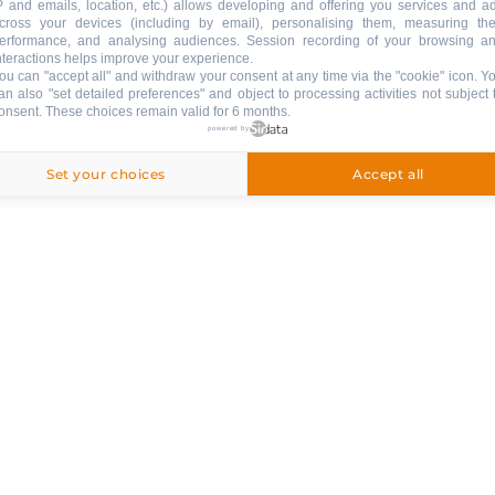
P and emails, location, etc.) allows developing and offering you services and a
cross your devices (including by email), personalising them, measuring the
erformance, and analysing audiences. Session recording of your browsing a
nteractions helps improve your experience.
ou can "accept all" and withdraw your consent at any time via the "cookie" icon
. Y
an also "set detailed preferences" and object to processing activities not subject 
onsent. These choices remain valid for 6 months.
S ET SERVICES
powered by
Set your choices
Accept all
Activités ludiques et culturelles
Suivez-nous bon sang !
RESTEZ INFORMÉ