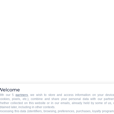
 venir rencontrer les guides si vous avez un doute ou d
du Bureau des guides du Grand-Bornand au sein de l’Off
'annuler l'activité si le nombre minimum de participants 
 de nos offices de tourisme du Grand-Bornand.
Durée de l'activité
:
demi-journée après-midi
Welcome
ith our 5
partners
, we wish to store and access information on your devic
cookies, pixels, etc.), combine and share your personal data with our partner
hether collected on this website or in our emails, already held by some of us, 
btained later, including in other contexts.
rocessing this data (identifiers, browsing, preferences, purchases, loyalty program