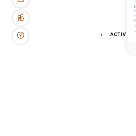
I
Disponibilités & Tarifs
a
p
i
Y
c
c
ACTIVITÉ
CENTRALE DE RÉSERVATION
62 place de l’église BP 11
74450 Le Grand-Bornand
04 50 02 78 06
NOUS CONTACTER
DOCS & PLANS