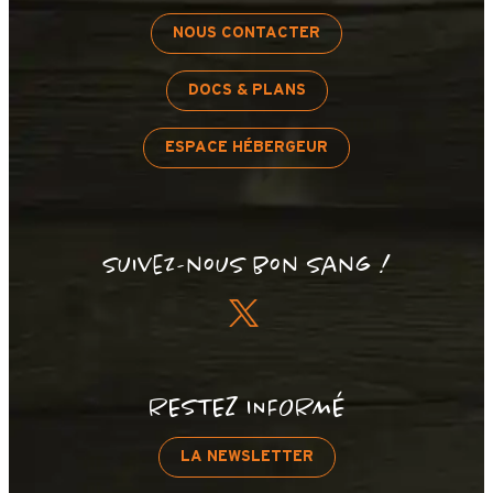
NOUS CONTACTER
DOCS & PLANS
ESPACE HÉBERGEUR
+
−
Suivez-nous bon sang !
OpenStreetMap
Streets
Satellite
Leaflet
|
©
OpenStreetMap
Cortina n°2 (Meublés d
RESTEZ INFORMÉ
LA NEWSLETTER