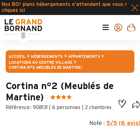
Nos BO! plans hébergements n'attendent que vous >
cliquez ici
ACCUEIL
HÉBERGEMENTS
APPARTEMENTS
LOCATIONS AU CENTRE VILLAGE
CORTINA N°2 (MEUBLÉS DE MARTINE)
Cortina n°2 (Meublés de
Martine)
:
908131
6 personnes
2 chambres
Note :
5
/5
(6 avis