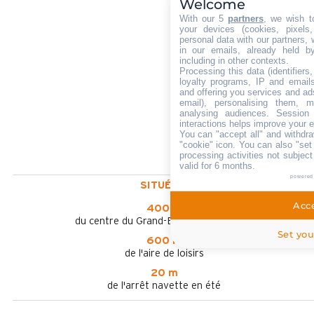
Welcome
With our 5
partners
, we wish t
your devices (cookies, pixels
personal data with our partners, 
in our emails, already held b
including in other contexts.
Processing this data (identifier
loyalty programs, IP and emails,
and offering you services and ad
email), personalising them, m
analysing audiences. Session
interactions helps improve your 
You can "accept all" and withdra
"cookie" icon
. You can also "set
processing activities not subjec
valid for 6 months.
powered
SITUÉ À :
Acce
400 m
du centre du Grand-Bornand Chinaillon
Set you
600 m
de l'aire de loisirs
20 m
de l'arrêt navette en été