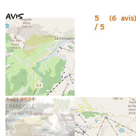
Avis
5
(
6
avis
/ 5
Février 2025
Françoise
Plus de 50 ans
Femme
5
/ 5
Avis écrit le 18/02/2025
Août 2024
FRANCOISE
Plus de 50 ans
Femme
5
/ 5