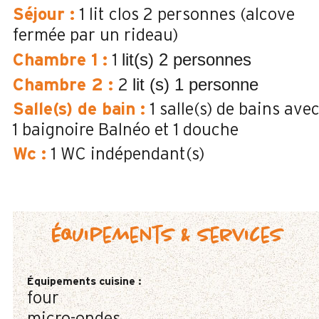
Séjour
:
1 lit clos 2 personnes (alcove
fermée par un rideau)
lit(s) 2 personnes
Chambre 1
:
1
lit (s) 1 personne
Chambre 2
:
2
Salle(s) de bain
:
1
salle(s) de bains ave
1 baignoire Balnéo et 1 douche
Wc
:
1
WC indépendant(s)
Équipements & services
Équipements cuisine
:
four