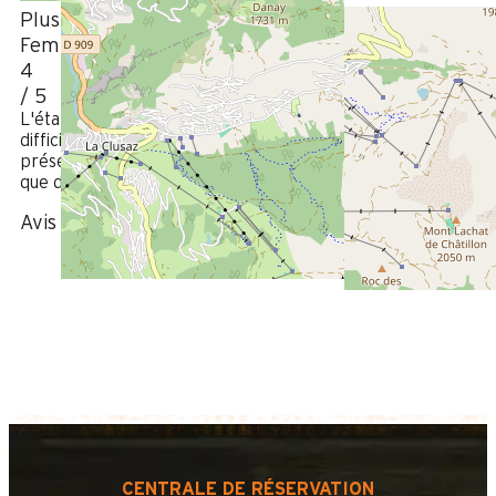
Plus de 50 ans
Femme
4
/ 5
L'état général était très satisfaisant. L'accès était un peu
difficile (pente très raide) et le frigo un peu petit. La
présence d'une grande terrasse, en partie couverte, ainsi
que d'un lave-linge ont été très appréciables.
Avis écrit le 17/08/2021
CENTRALE DE RÉSERVATION