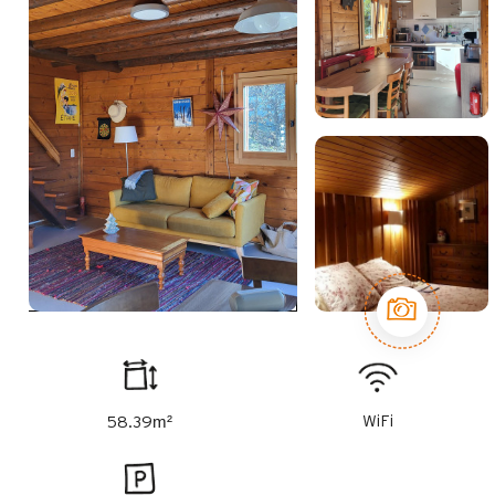
m²
WiFi
58.39