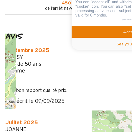
You can "accept all" and withdra
450 m
"cookie" icon
. You can also "set
de l'arrêt navette en été
processing activities not subjec
valid for 6 months.
powered
Acce
Avis
4,25
(
4
avis
Set you
/ 5
Septembre 2025
MASSY
Plus de 50 ans
Homme
5
/ 5
Très bon rapport qualité prix.
Avis écrit le 09/09/2025
Juillet 2025
JOANNE