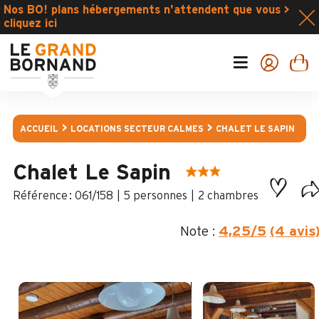
Nos BO! plans hébergements n'attendent que vous >
cliquez ici
ACCUEIL
LOCATIONS SECTEUR CALMES
CHALET LE SAPIN
Chalet Le Sapin
:
061/158
5 personnes
2 chambres
Note :
4,25
/5
(4 avis