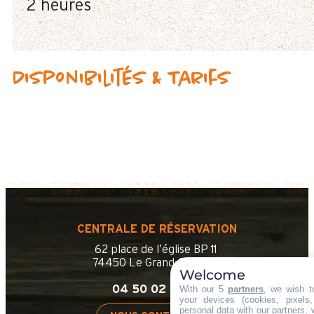
2 heures
Disponibilités & Tarifs
CENTRALE DE RÉSERVATION
62 place de l’église BP 11
74450 Le Grand-Bornand
Welcome
04 50 02 78 06
With our 5
partners
, we wish t
your devices (cookies, pixels
personal data with our partners, 