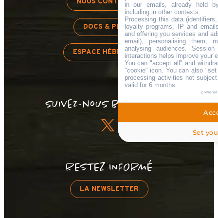
NOUS CONTACTER
in our emails, already held b
including in other contexts.
Processing this data (identifier
loyalty programs, IP and emails,
DOCS & PLANS
and offering you services and ad
email), personalising them, m
analysing audiences. Session
ESPACE HÉBERGEUR
interactions helps improve your 
You can "accept all" and withdra
"cookie" icon
. You can also "set
processing activities not subjec
valid for 6 months.
powered
Suivez-nous bon sang !
Acce
Set you
RESTEZ INFORMÉ
LA NEWSLETTER