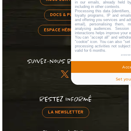
in our emails, already held b
including in other contexts.
Processing this data (identifier
DOCS & PLANS
loyalty programs, IP and emails,
and offering you services and ad
email), personalising them, m
analysing audiences. Session
ESPACE HÉBERGEUR
interactions helps improve your 
You can "accept all" and withdra
"cookie" icon
. You can also "set
processing activities not subjec
valid for 6 months.
powered
Suivez-nous bon sang !
Acce
Set you
RESTEZ INFORMÉ
LA NEWSLETTER