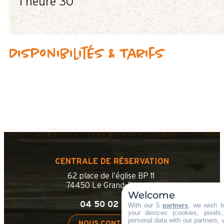
1 heure 30
Disponibilités & Tarifs
CENTRALE DE RÉSERVATION
62 place de l’église BP 11
74450 Le Grand-Bornand
Welcome
04 50 02 78 06
With our 5
partners
, we wish t
your devices (cookies, pixels
personal data with our partners, 
NOUS CONTACTER