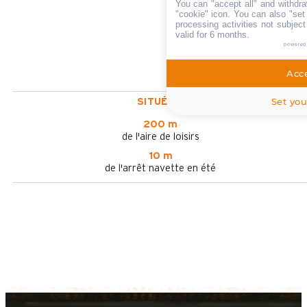
You can "accept all" and withdra
"cookie" icon
. You can also "set
processing activities not subjec
valid for 6 months.
powered
Acce
Set you
SITUÉ À :
200 m
de l'aire de loisirs
10 m
de l'arrêt navette en été