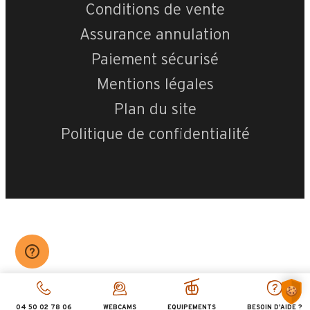
Conditions de vente
Assurance annulation
Paiement sécurisé
+
−
Mentions légales
OpenStreetMap
Streets
Satellite
Plan du site
Leaflet
|
©
OpenStreetMap
Politique de confidentialité
Village de Les
04 50 02 78 06
WEBCAMS
EQUIPEMENTS
BESOIN D'AIDE ?