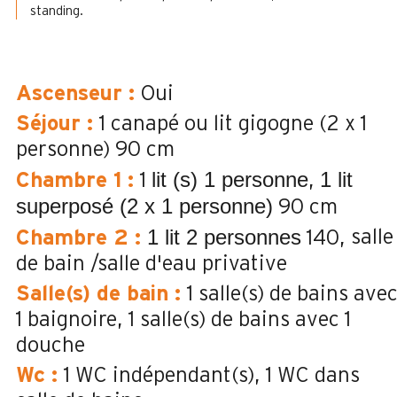
standing.
Ascenseur
:
Oui
Séjour
:
1 canapé ou lit gigogne (2 x 1
personne)
90 cm
lit (s) 1 personne
1 lit
Chambre 1
:
1
superposé (2 x 1 personne)
90 cm
1 lit 2 personnes
salle
Chambre 2
:
140
de bain /salle d'eau privative
Salle(s) de bain
:
1
salle(s) de bains ave
1 baignoire
1
salle(s) de bains avec 1
douche
Wc
:
1
WC indépendant(s)
1
WC dans