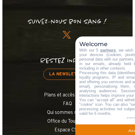
Suivez-nous bon sang !
Welcome
With our 5
partners
, we wish 
your devices (cookies, pixe
personal data with our partners,
RESTEZ INFORMÉ
in our emails, already held 
including in other contexts.
Processing this data (identifie
LA NEWSLETTER
loyalty programs, IP and email
and offering you services and a
email), personalising them,
analysing audiences. Sessio
Plans et accès Station
interactions helps improve your
You can "accept all" and withd
FAQ
"cookie" icon
. You can also "se
processing activities not subj
Qui sommes nous ?
valid for 6 months.
power
Office du Tourisme
Espace CSE
Acc