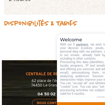
Disponibilités & Tarifs
Welcome
With our 5
partners
, we wish t
your devices (cookies, pixels
personal data with our partners, 
in our emails, already held b
including in other contexts.
Processing this data (identifier
loyalty programs, IP and emails,
and offering you services and ad
email), personalising them, m
CENTRALE DE RÉSERVATION
analysing audiences. Session
interactions helps improve your 
62 place de l’église BP 11
You can "accept all" and withdra
74450 Le Grand-Bornand
"cookie" icon
. You can also "set
processing activities not subjec
valid for 6 months.
04 50 02 78 06
powered
NOUS CONTACTER