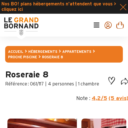
Nos BO! plans hébergements n'attendent que vous >
cliquez ici
ACCUEIL
HÉBERGEMENTS
APPARTEMENTS
PROCHE PISCINE
ROSERAIE 8
Roseraie 8
:
061/117
4 personnes
1 chambre
Note :
4,2
/5
(5 avis