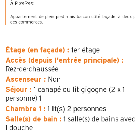
à propos
Appartement de plein pied mais balcon côté façade, à deux 
des commerces.
Étage (en façade)
:
1er étage
Accès (depuis l'entrée principale)
:
Rez-de-chaussée
Ascenseur
:
Non
Séjour
:
1 canapé ou lit gigogne (2 x 1
personne)
1
lit(s) 2 personnes
Chambre 1
:
1
Salle(s) de bain
:
1
salle(s) de bains ave
1 douche