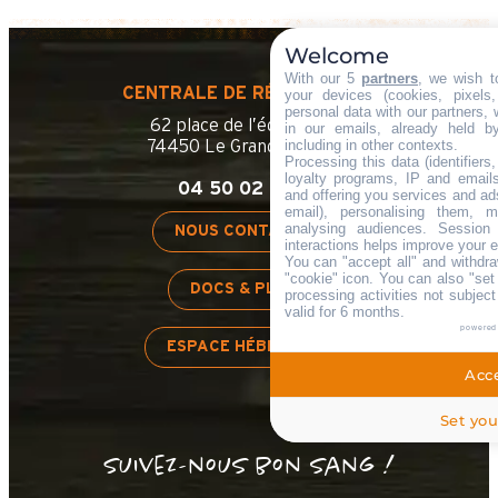
Welcome
With our 5
partners
, we wish t
CENTRALE DE RÉSERVATION
your devices (cookies, pixels
personal data with our partners, 
62 place de l’église BP 11
in our emails, already held b
including in other contexts.
74450 Le Grand-Bornand
Processing this data (identifier
loyalty programs, IP and emails,
04 50 02 78 06
and offering you services and ad
email), personalising them, m
analysing audiences. Session
NOUS CONTACTER
interactions helps improve your 
You can "accept all" and withdra
"cookie" icon
. You can also "set
DOCS & PLANS
processing activities not subjec
valid for 6 months.
powered
ESPACE HÉBERGEUR
Acce
Set you
Suivez-nous bon sang !