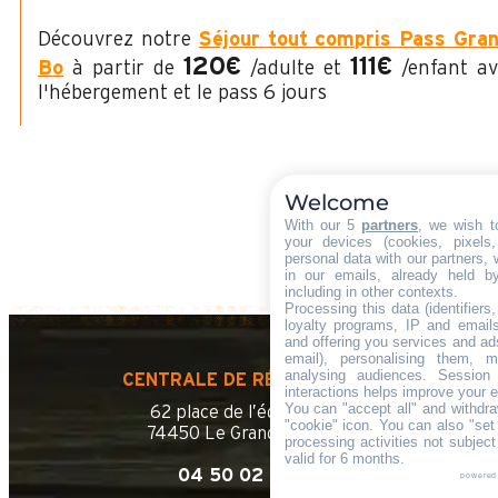
Découvrez notre
Séjour tout compris Pass Gran
120€
111€
Bo
à partir de
/adulte et
/enfant av
l'hébergement et le pass 6 jours
Welcome
With our 5
partners
, we wish t
your devices (cookies, pixels
personal data with our partners, 
in our emails, already held b
including in other contexts.
Processing this data (identifier
loyalty programs, IP and emails,
and offering you services and ad
email), personalising them, m
analysing audiences. Session
CENTRALE DE RÉSERVATION
interactions helps improve your 
You can "accept all" and withdra
62 place de l’église BP 11
"cookie" icon
. You can also "set
74450 Le Grand-Bornand
processing activities not subjec
valid for 6 months.
04 50 02 78 06
powered