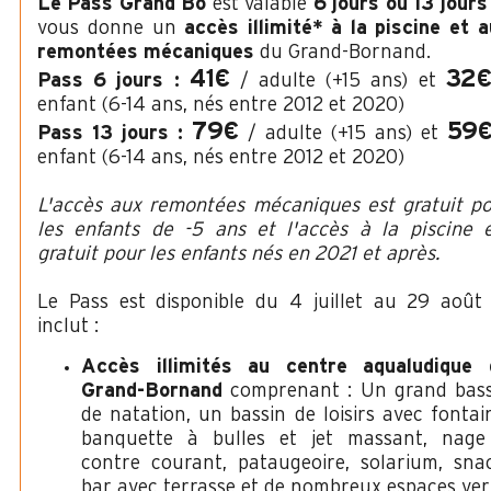
Le Pass Grand Bo
est valable
6 jours ou 13 jours
vous donne un
accès illimité* à la piscine et 
remontées mécaniques
du Grand-Bornand.
41€
32
Pass 6 jours :
/ adulte (+15 ans) et
enfant (6-14 ans, nés entre 2012 et 2020)
79€
59
Pass 13 jours :
/ adulte (+15 ans) et
enfant (6-14 ans, nés entre 2012 et 2020)
L'accès aux remontées mécaniques est gratuit p
les enfants de -5 ans et l'accès à la piscine 
gratuit pour les enfants nés en 2021 et après.
Le Pass est disponible du 4 juillet au 29 août
inclut :
Accès illimités au centre aqualudique 
Grand-Bornand
comprenant : Un grand bass
de natation, un bassin de loisirs avec fontai
banquette à bulles et jet massant, nage
contre courant, pataugeoire, solarium, sna
bar avec terrasse et de nombreux espaces ver