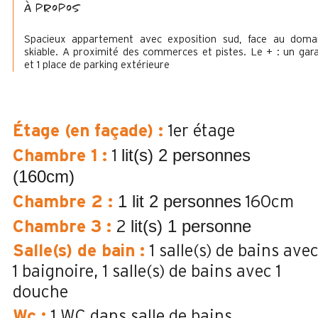
à propos
Spacieux appartement avec exposition sud, face au doma
skiable. A proximité des commerces et pistes. Le + : un gar
et 1 place de parking extérieure
Étage (en façade)
:
1er étage
lit(s) 2 personnes
Chambre 1
:
1
(160cm)
1 lit 2 personnes
Chambre 2
:
160cm
lit(s) 1 personne
Chambre 3
:
2
Salle(s) de bain
:
1
salle(s) de bains ave
1 baignoire
1
salle(s) de bains avec 1
douche
Wc
:
1
WC dans salle de bains