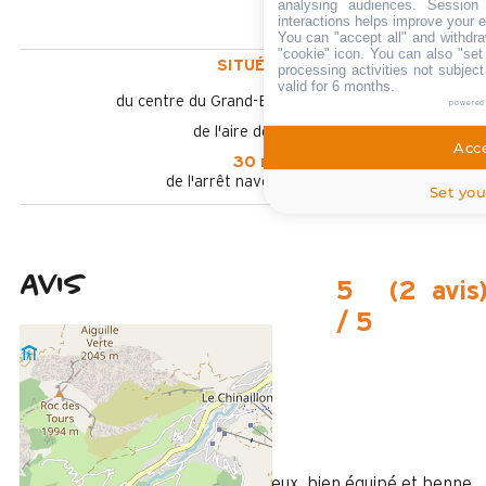
analysing audiences. Session
interactions helps improve your 
You can "accept all" and withdra
"cookie" icon
. You can also "set
SITUÉ À :
processing activities not subjec
valid for 6 months.
du centre du Grand-Bornand Chinaillon
powered
de l'aire de loisirs
Acce
30 m
de l'arrêt navette en été
Set you
Avis
5
(
2
avis
/ 5
Juillet 2025
Rosy et Patrice
Plus de 50 ans
Femme
5
/ 5
Appartement confortable, spacieux, bien équipé et benne