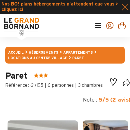
Nos BO! plans hébergements n'attendent que vous >
cliquez ici
ACCUEIL
HÉBERGEMENTS
APPARTEMENTS
LOCATIONS AU CENTRE VILLAGE
PARET
Paret
:
61/195
6 personnes
3 chambres
Note :
5
/5
(2 avis