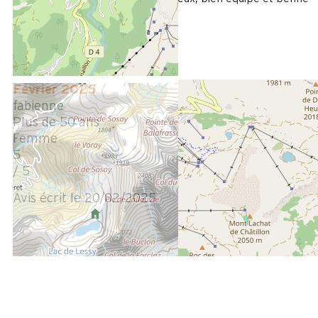
situation dans la station
Avis écrit le 29/07/2025
Février 2025
fabienne
Plus de 50 ans
Femme
5
/ 5
Avis écrit le 20/02/2025