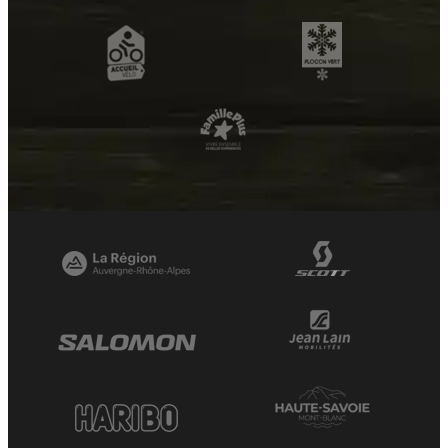
+
−
OpenStreetMap
Streets
Satellite
Leaflet
|
©
OpenStreetMap
Paret