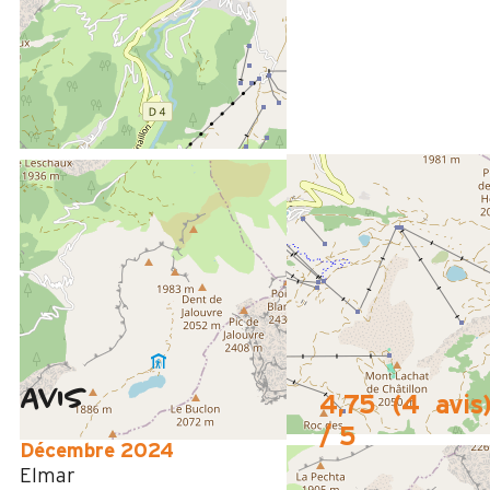
SITUÉ À :
0m
du centre du Grand-Bornand Chinaillon
50m
de l'arrêt navette en été
Avis
4,75
(
4
avis
/ 5
Décembre 2024
Elmar