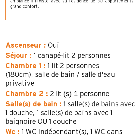
ambiance intimiste avec sa résidence de 30 appartements
grand confort.
Ascenseur
:
Oui
Séjour
:
1 canapé-lit 2 personnes
Chambre 1
:
1 lit 2 personnes
(180cm)
salle de bain / salle d'eau
privative
lit (s) 1 personne
Chambre 2
:
2
Salle(s) de bain
:
1
salle(s) de bains ave
1 douche
1
salle(s) de bains avec 1
baignoire OU 1 douche
Wc
:
1
WC indépendant(s)
1
WC dans