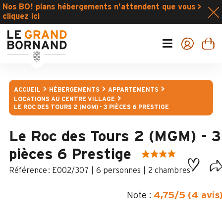
Nos BO! plans hébergements n'attendent que vous >
cliquez ici
ACCUEIL
HÉBERGEMENTS
APPARTEMENTS
LOCATIONS AU CENTRE VILLAGE
LE ROC DES TOURS 2 (MGM) - 3 PIÈCES 6 PRESTIGE
Le Roc des Tours 2 (MGM) - 3
pièces 6 Prestige
:
E002/307
6 personnes
2 chambres
Note :
4,75
/5
(4 avis