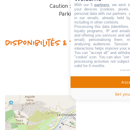
With our 5
partners
, we wish t
Caution :
500 €
your devices (cookies, pixels
personal data with our partners, 
Parking
in our emails, already held b
including in other contexts.
Processing this data (identifier
loyalty programs, IP and emails,
and offering you services and ad
email), personalising them, m
Disponibilités & Tarifs
analysing audiences. Session
interactions helps improve your 
You can "accept all" and withdra
"cookie" icon
. You can also "set
processing activities not subjec
valid for 6 months.
powered
Acce
Set you