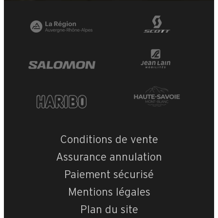
Conditions de vente
+
−
Assurance annulation
OpenStreetMap
Streets
Satellite
Paiement sécurisé
Leaflet
|
©
OpenStreetMap
Le Roc des Tours 2 (MGM)
Mentions légales
Prestige
Plan du site