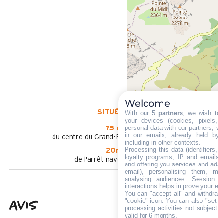
Welcome
SITUÉ À :
With our 5
partners
, we wish t
your devices (cookies, pixels
personal data with our partners, 
75 m
in our emails, already held b
du centre du Grand-Bornand Chinaillon
including in other contexts.
Processing this data (identifier
20m
loyalty programs, IP and emails,
de l'arrêt navette en été
and offering you services and ad
email), personalising them, m
analysing audiences. Session
interactions helps improve your 
You can "accept all" and withdra
"cookie" icon
. You can also "set
Avis
4,31
(
42
avis
processing activities not subjec
valid for 6 months.