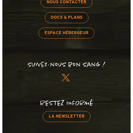
NOUS CONTACTER
DOCS & PLANS
ESPACE HÉBERGEUR
+
−
Suivez-nous bon sang !
OpenStreetMap
Streets
Satellite
Leaflet
|
©
OpenStreetMap
Grepon (Pistac
RESTEZ INFORMÉ
LA NEWSLETTER