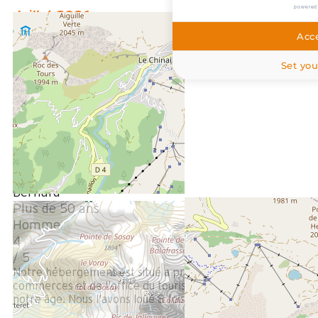
/ 5
powered
Juillet 2026
patrick
Acce
Plus de 50 ans
Homme
Set you
4
/ 5
Avis écrit le 07/07/2026
Mars 2026
Bernard
Plus de 50 ans
Homme
4
/ 5
Notre hébergement est situé à proximité immédiate des
commerces et de l'office du tourisme ce qui est primordial à
notre âge. Nous l'avons loué 8 fois en 10ans