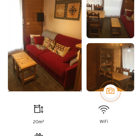
m²
WiFi
20