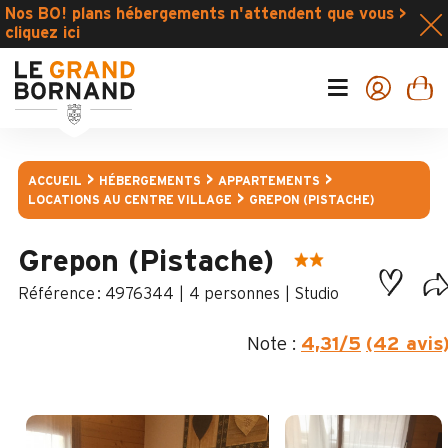
Nos BO! plans hébergements n'attendent que vous >
cliquez ici
ACCUEIL
HÉBERGEMENTS
APPARTEMENTS
LOCATIONS AU CENTRE VILLAGE
GREPON (PISTACHE)
Grepon (Pistache)
:
4976344
4 personnes
Studio
Note :
4,31
/5
(42 avis