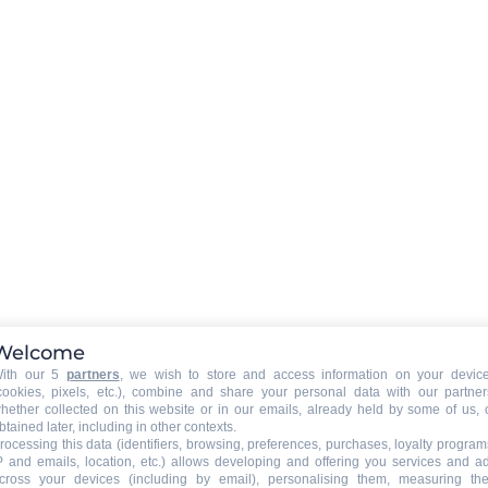
Équipements multimédia
:
Télévision(s)
Équipements saniataires
:
S
/granulés
lave-linge
Welcome
ith our 5
partners
, we wish to store and access information on your devic
sèche-cheveux
5 raisons de réserver par nous
Bien préparer mon arrivée
cookies, pixels, etc.), combine and share your personal data with our partner
hether collected on this website or in our emails, already held by some of us, 
btained later, including in other contexts.
Extérieur
:
rocessing this data (identifiers, browsing, preferences, purchases, loyalty program
Balcon
P and emails, location, etc.) allows developing and offering you services and a
cross your devices (including by email), personalising them, measuring the