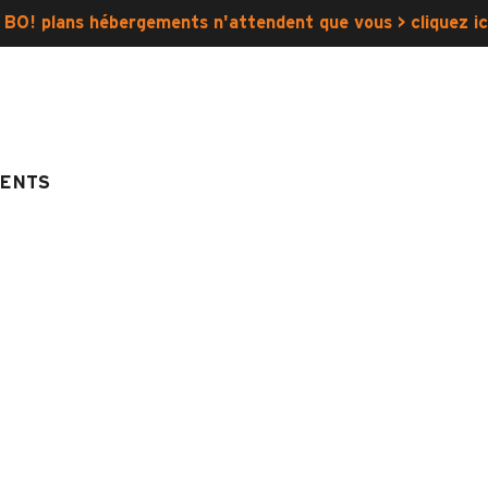
 BO! plans hébergements n'attendent que vous > cliquez ic
ENTS
FORCLAZ
res
Note :
4