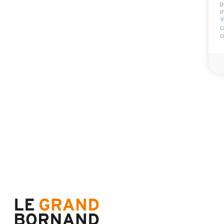
Chaise haute
p
i
Y
c
Stationnement
:
c
garage
Non inclus
Caution :
900 €
Ménage de fin de séj
Draps
Linge de toilette