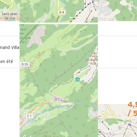
250 m
nand Village
de l'aire de loisirs
 en été
4,
/ 