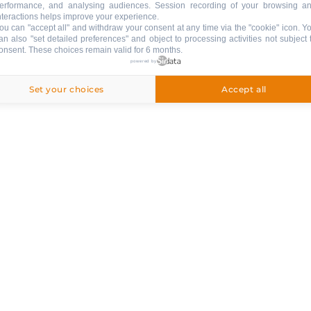
erformance, and analysing audiences. Session recording of your browsing a
nteractions helps improve your experience.
ou can "accept all" and withdraw your consent at any time via the "cookie" icon
. Y
an also "set detailed preferences" and object to processing activities not subject 
Animaux
:
onsent. These choices remain valid for 6 months.
animaux refusés
powered by
Set your choices
Accept all
our