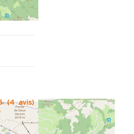
5
(
4
avis
)
5