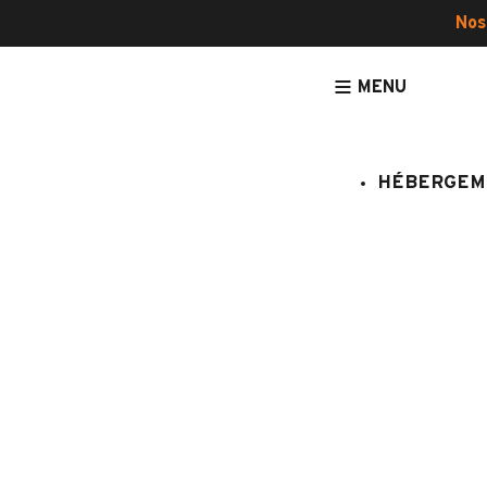
Nos
MENU
HÉBERGEM
ACCUEIL
HÉBERGEMENTS
APPARTEMENTS
PROCHE PISCINE
Forclaz
:
281/131
11 personnes
4 chamb