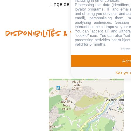
including in other contexts.
Linge de toilette
Processing this data (identifier
loyalty programs, IP and emails,
and offering you services and ad
email), personalising them, m
analysing audiences. Session
interactions helps improve your 
You can "accept all" and withdra
Disponibilités & Tarifs
"cookie" icon
. You can also "set
processing activities not subjec
valid for 6 months.
powered
Acce
Set you