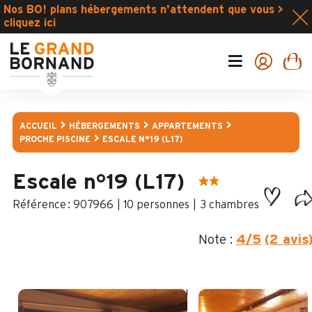
Nos BO! plans hébergements n'attendent que vous >
cliquez ici
ACCUEIL
HÉBERGEMENTS
APPARTEMENTS
PROCHE PISCINE
ESCALE N°19 (L17)
Escale n°19 (L17)
:
907966
10 personnes
3 chambres
Note :
4
/5
(2 avis