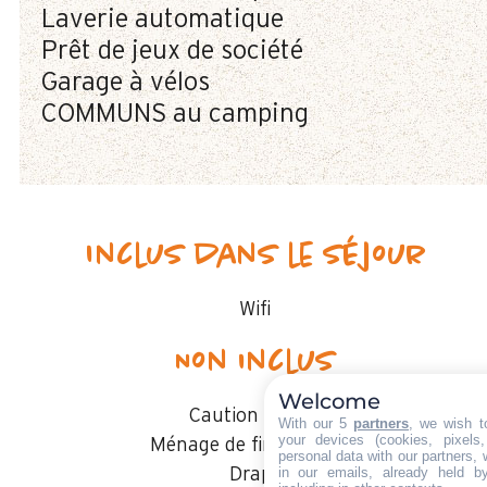
Laverie automatique
Prêt de jeux de société
Garage à vélos
COMMUNS au camping
Inclus dans le séjour
Wifi
Non inclus
Welcome
Caution :
160 €
With our 5
partners
, we wish t
your devices (cookies, pixels
Ménage de fin de séjour
personal data with our partners, 
in our emails, already held b
Draps