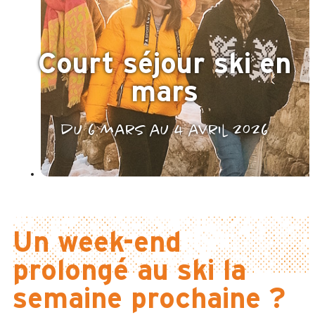
Court séjour ski en
mars
du 6 mars au 4 avril 2026
Un week-end
prolongé au ski la
semaine prochaine ?