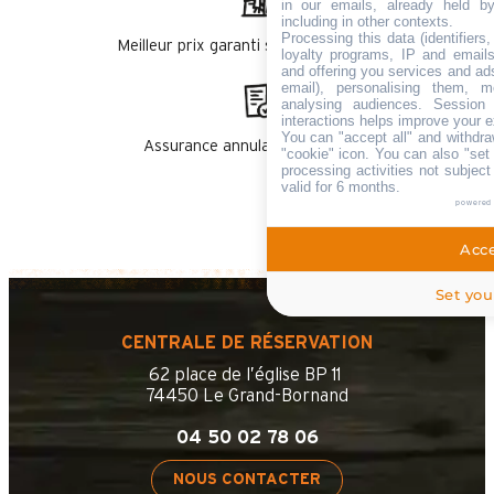
in our emails, already held b
including in other contexts.
Processing this data (identifiers
Meilleur prix garanti sur vos forfaits ski
loyalty programs, IP and emails,
and offering you services and ad
email), personalising them, m
analysing audiences. Session
interactions helps improve your e
You can "accept all" and withdra
Assurance annulation en option
"cookie" icon
. You can also "set 
processing activities not subjec
valid for 6 months.
powered
Acce
Set you
CENTRALE DE RÉSERVATION
62 place de l’église BP 11
74450 Le Grand-Bornand
04 50 02 78 06
NOUS CONTACTER