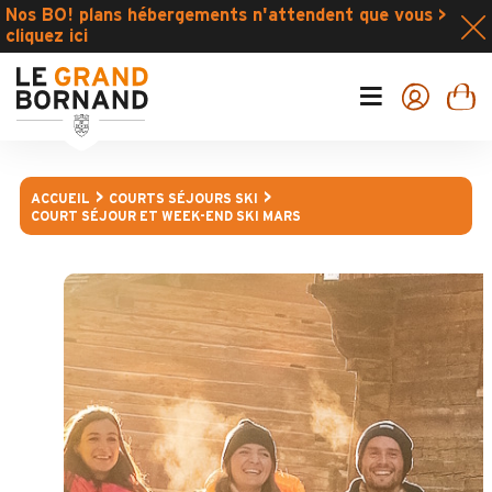
Nos BO! plans hébergements n'attendent que vous >
cliquez ici
ACCUEIL
COURTS SÉJOURS SKI
COURT SÉJOUR ET WEEK-END SKI MARS