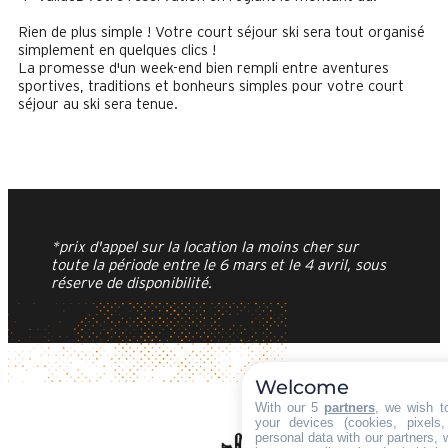
Rien de plus simple ! Votre court séjour ski sera tout organisé
simplement en quelques clics !
La promesse d'un week-end bien rempli entre aventures
sportives, traditions et bonheurs simples pour votre court
séjour au ski sera tenue.
*prix d'appel sur la location la moins cher sur
toute la période entre le 6 mars et le 4 avril, sous
réserve de disponibilité.
Welcome
With our 5
partners
, we wish t
your devices (cookies, pixels
personal data with our partners, 