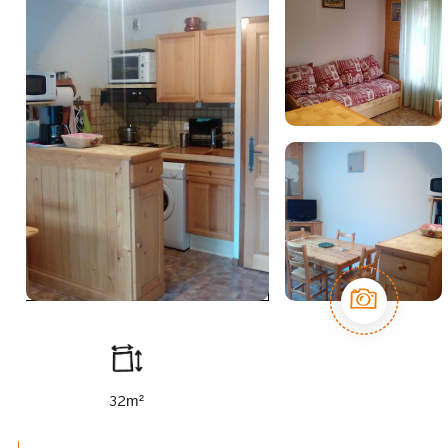
m²
32