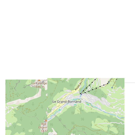
SITUÉ À :
200 m
du centre du Grand-Bornand Village
200 m
de l'aire de loisirs
50 m
de l'arrêt navette en été