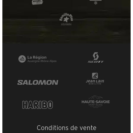
+
−
Conditions de vente
OpenStreetMap
Streets
Satellite