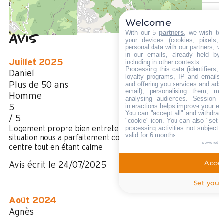
Welcome
With our 5
partners
, we wish t
Avis
your devices (cookies, pixels
4,07
(
14
avis
personal data with our partners, 
/ 5
in our emails, already held b
Juillet 2025
including in other contexts.
Processing this data (identifier
Daniel
loyalty programs, IP and emails,
Plus de 50 ans
and offering you services and ad
email), personalising them, m
Homme
analysing audiences. Session
interactions helps improve your 
5
You can "accept all" and withdra
/ 5
"cookie" icon
. You can also "set
processing activities not subjec
Logement propre bien entretenu et bien équipé. Sa
valid for 6 months.
situation nous a parfaitement convenu. Très proche du
powered
centre tout en étant calme
Acce
Avis écrit le 24/07/2025
Set you
Août 2024
Agnès