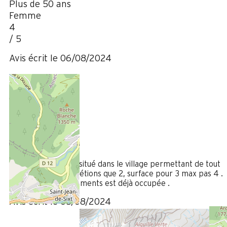
Plus de 50 ans
Femme
4
/ 5
Avis écrit le 06/08/2024
Juillet 2024
CATHERINE
35 à 50 ans
Femme
3
/ 5
Appartement bien situé dans le village permettant de tout
faire à pied. Nous n'étions que 2, surface pour 3 max pas 4 .
La moitié des rangements est déjà occupée .
Avis écrit le 05/08/2024