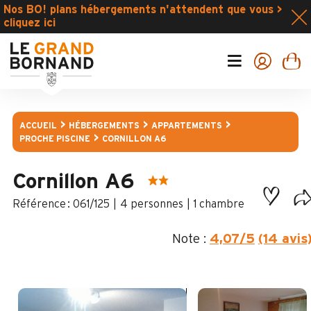
Nos BO! plans hébergements n'attendent que vous >
cliquez ici
ACCUEIL
HÉBERGEMENTS
APPARTEMENTS
PROCHE PISCINE
CORNILLON A6
Cornillon A6
:
061/125
4 personnes
1 chambre
Note :
4,07
/5
(14 avis