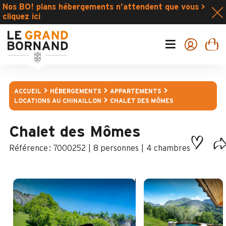
Nos BO! plans hébergements n'attendent que vous >
cliquez ici
ACCUEIL
HÉBERGEMENTS
APPARTEMENTS
LOCATIONS AU CHINAILLON
CHALET DES MÔMES
Chalet des Mômes
:
7000252
8 personnes
4 chambres