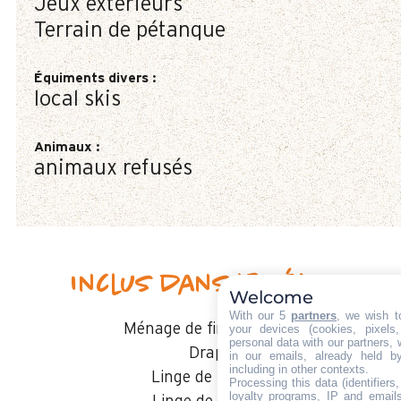
Jeux extérieurs
Terrain de pétanque
Équiments divers
:
local skis
Animaux
:
animaux refusés
Inclus dans le séjour
Welcome
With our 5
partners
, we wish t
Ménage de fin de séjour
your devices (cookies, pixels
personal data with our partners, 
Draps
in our emails, already held b
including in other contexts.
Linge de toilette
Processing this data (identifier
loyalty programs, IP and emails,