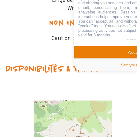
Linge de cuisine
and offering you services and ad
email), personalising them, m
Wifi
analysing audiences. Session
interactions helps improve your 
You can "accept all" and withdra
Non inclus
"cookie" icon
. You can also "set
processing activities not subjec
valid for 6 months.
Caution :
1000 €
powered
Acce
Set you
Disponibilités & Tarifs