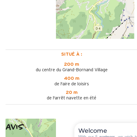
SITUÉ À :
200 m
du centre du Grand-Bornand Village
400 m
de l'aire de loisirs
20 m
de l'arrêt navette en été
Avis
4
(
7
avis
Welcome
With our 5
partners
, we wish t