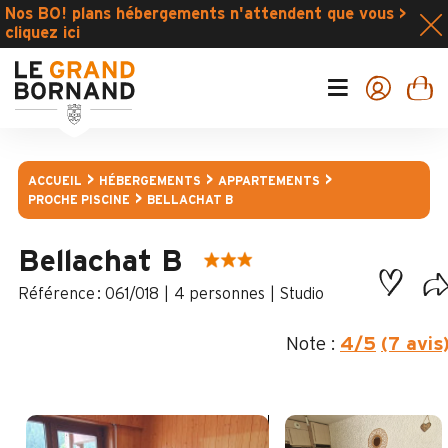
Nos BO! plans hébergements n'attendent que vous >
cliquez ici
ACCUEIL
HÉBERGEMENTS
APPARTEMENTS
PROCHE PISCINE
BELLACHAT B
Bellachat B
:
061/018
4 personnes
Studio
Note :
4
/5
(7 avis