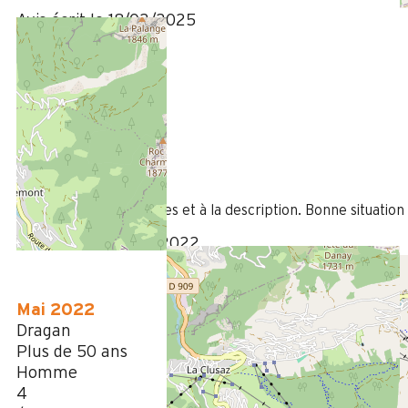
Avis écrit le 18/02/2025
Août 2022
Christophe
35 à 50 ans
Homme
4
/ 5
Conforme à nos attentes et à la description. Bonne situation
Avis écrit le 23/08/2022
Mai 2022
Dragan
Plus de 50 ans
Homme
4