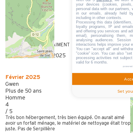
/ 5
Août 2025
your devices (cookies, pixels
personal data with our partners, 
SANDRINE
in our emails, already held b
including in other contexts.
Plus de 50 ans
Processing this data (identifier
Femme
loyalty programs, IP and emails,
and offering you services and ad
5
email), personalising them, m
/ 5
analysing audiences. Session
interactions helps improve your 
JE RECOMMANDE VRAIMENT
You can "accept all" and withdra
"cookie" icon
. You can also "set
Avis écrit le 04/09/2025
processing activities not subjec
valid for 6 months.
powered
Février 2025
Acce
Gwen
Plus de 50 ans
Set you
Homme
4
/ 5
Très bon hébergement, très bien équipé. On aurait aimé
avoir un forfait ménage, le matériel de nettoyage était trop
juste. Pas de Serpillière