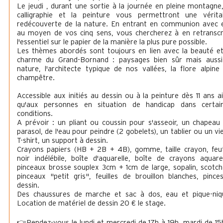
Le jeudi , durant une sortie à la journée en pleine montagne,
calligraphie et la peinture vous permettront une vérita
redécouverte de la nature. En entrant en communion avec e
au moyen de vos cinq sens, vous chercherez à en retranscr
l'essentiel sur le papier de la manière la plus pure possible.
Les thèmes abordés sont toujours en lien avec la beauté et
charme du Grand-Bornand : paysages bien sûr mais aussi
nature, l'architecte typique de nos vallées, la flore alpine
champêtre.
Accessible aux initiés au dessin ou à la peinture dès 11 ans ai
qu'aux personnes en situation de handicap dans certai
conditions.
A prévoir : un pliant ou coussin pour s'asseoir, un chapeau
parasol, de l'eau pour peindre (2 gobelets), un tablier ou un vi
T-shirt, un support à dessin.
Crayons papiers (HB + 2B + 4B), gomme, taille crayon, feu
noir indélébile, boîte d'aquarelle, boîte de crayons aquarel
pinceaux brosse souplex 3cm + 1cm de large, sopalin, scotch
pinceaux "petit gris", feuilles de brouillon blanches, pince
dessin.
Des chaussures de marche et sac à dos, eau et pique-niq
Location de matériel de dessin 20 € le stage.
👉Rendez-vous le lundi et mercredi de 17h à 19h, mardi de 15