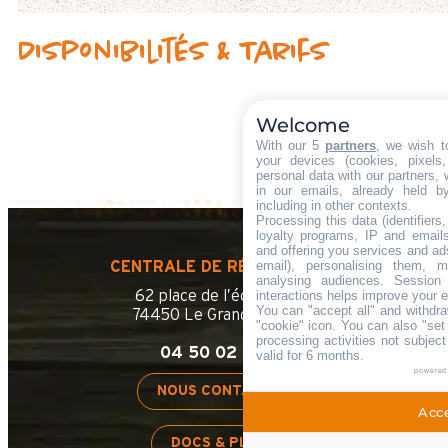
Disponibilités & Tarifs
Welcome
With our 5
partners
, we wish t
your devices (cookies, pixels
personal data with our partners, 
in our emails, already held b
including in other contexts.
Processing this data (identifier
loyalty programs, IP and emails,
and offering you services and ad
email), personalising them, m
CENTRALE DE RÉSERVATION
analysing audiences. Session
62 place de l’église BP 11
interactions helps improve your 
You can "accept all" and withdra
74450 Le Grand-Bornand
"cookie" icon
. You can also "set
processing activities not subjec
04 50 02 78 06
valid for 6 months.
powered
NOUS CONTACTER
Acce
DOCS & PLANS