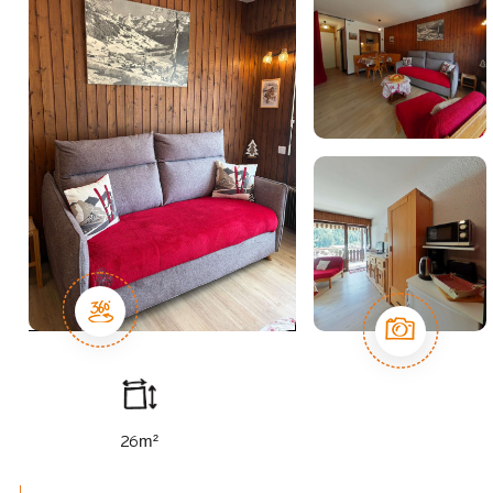
m²
26