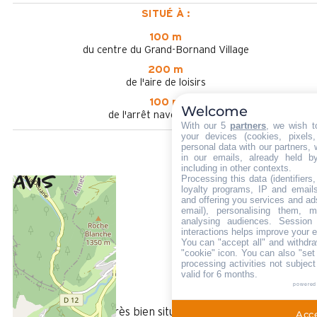
SITUÉ À :
100 m
du centre du Grand-Bornand Village
200 m
de l'aire de loisirs
100 m
Welcome
de l'arrêt navette en été
With our 5
partners
, we wish t
your devices (cookies, pixels
personal data with our partners, 
in our emails, already held b
including in other contexts.
Avis
Processing this data (identifier
3,54
(
13
avis
loyalty programs, IP and emails,
and offering you services and ad
/ 5
email), personalising them, m
Janvier 2026
analysing audiences. Session
Françoise
interactions helps improve your 
You can "accept all" and withdra
Plus de 50 ans
"cookie" icon
. You can also "set
processing activities not subjec
Femme
valid for 6 months.
4
powered
/ 5
L’appartement est très bien situé dans le village. Le seul
Acce