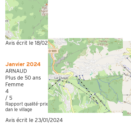
Amélie
35 à 50 ans
Femme
4
/ 5
Avis écrit le 18/02/2025
Janvier 2024
ARNAUD
Plus de 50 ans
Femme
4
/ 5
Rapport qualité-prix intéressant avec un bon emplacement
dan le village
Avis écrit le 23/01/2024