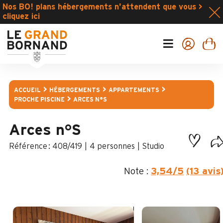
Nos BO! plans hébergements n'attendent que vous >
cliquez ici
ACCUEIL
HÉBERGEMENTS
APPARTEMENTS
PROCHE PISCINE
ARCES N°S
Arces n°S
:
408/419
4 personnes
Studio
Note :
3,54
/5
(13 avis