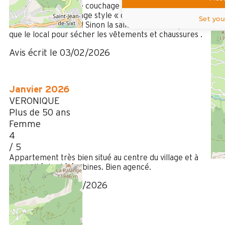
point négatif, c’est le couchage dans la pièce à vivre. Nous
préférons un couchage style « clic clac » qui s’ouvre et se
Set you
referme facilement ! Sinon la salle de bains est parfaite ainsi
que le local pour sécher les vêtements et chaussures .
Avis écrit le 03/02/2026
Janvier 2026
VERONIQUE
Plus de 50 ans
Femme
4
/ 5
Appartement très bien situé au centre du village et à
proximité des télécabines. Bien agencé.
Avis écrit le 20/01/2026
Février 2025